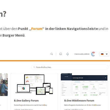
n?
ht über den
Punkt „
Forum
“ in der linken Navigationsleiste
und in
de
Burger Menü
.