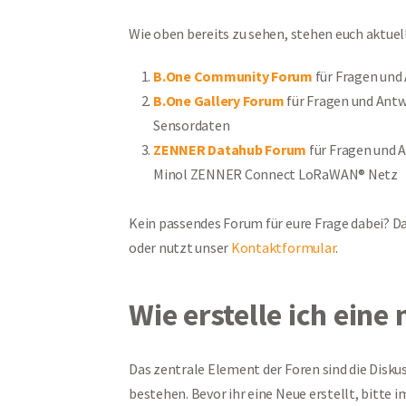
Wie oben bereits zu sehen, stehen euch aktuell
B.One Community Forum
für Fragen und
B.One Gallery Forum
für Fragen und Antw
Sensordaten
ZENNER Datahub Forum
für Fragen und 
Minol ZENNER Connect LoRaWAN® Netz
Kein passendes Forum für eure Frage dabei? Da
oder nutzt unser
Kontaktformular
.
Wie erstelle ich eine
Das zentrale Element der Foren sind die Disku
bestehen. Bevor ihr eine Neue erstellt, bitte 