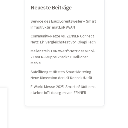
Neueste Beiträge
Service des Eaux Lorentzweiler – Smart
Infrastruktur mat LoRaWAN
Community-Netze vs. ZENNER Connect
Netz: Ein Vergleichstest von Okapi Tech
Meilenstein: LoRaWAN®-Netz der Minol-
ZENNER-Gruppe knackt 10 Millionen
Marke
Satellitengestütztes Smart Metering –
Neue Dimension der IoT-Konnektivität
E-World Messe 2025: Smarte Städte mit
starken IoT-Lösungen von ZENNER