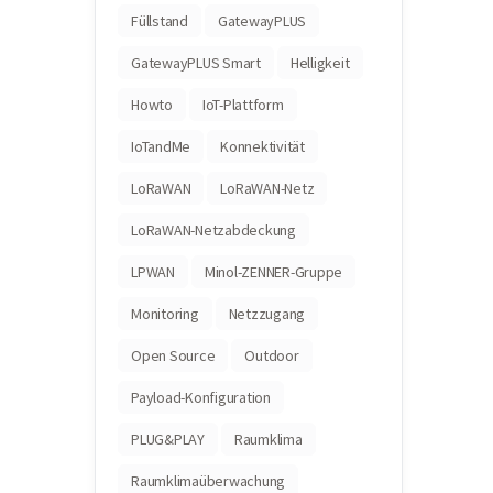
Füllstand
GatewayPLUS
GatewayPLUS Smart
Helligkeit
Howto
IoT-Plattform
IoTandMe
Konnektivität
LoRaWAN
LoRaWAN-Netz
LoRaWAN-Netzabdeckung
LPWAN
Minol-ZENNER-Gruppe
Monitoring
Netzzugang
Open Source
Outdoor
Payload-Konfiguration
PLUG&PLAY
Raumklima
Raumklimaüberwachung