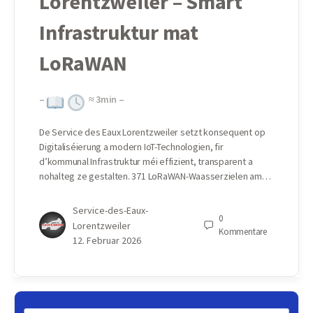
Lorentzweiler – Smart
Infrastruktur mat
LoRaWAN
–
≈
3
min –
De Service des Eaux Lorentzweiler setzt konsequent op
Digitaliséierung a modern IoT-Technologien, fir
d’kommunal Infrastruktur méi effizient, transparent a
nohalteg ze gestalten. 371 LoRaWAN-Waasserzielen am…
Service-des-Eaux-
0
Lorentzweiler
Kommentare
12. Februar 2026