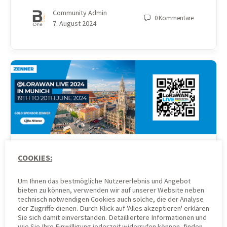
Community Admin
0
Kommentare
7. August 2024
COOKIES:
LORAWAN® LIVE IN
MÜNCHEN: IoT-Lösungen
Um Ihnen das bestmögliche Nutzererlebnis und Angebot
bieten zu können, verwenden wir auf unserer Website neben
technisch notwendigen Cookies auch solche, die der Analyse
für Smart Cities,
der Zugriffe dienen. Durch Klick auf 'Alles akzeptieren' erklären
Sie sich damit einverstanden. Detailliertere Informationen und
wie Sie Ihre Einwilligung jederzeit widerrufen können, finden