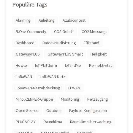
Populäre Tags
Alarming
Anleitung
Azubicontest
B.One Community
CO2-Gehalt
CO2-Messung
Dashboard
Datenvisualisierung
Füllstand
GatewayPLUS
GatewayPLUS Smart
Helligkeit
Howto
IoT-Plattform
IoTandMe
Konnektivität
LoRaWAN
LoRaWAN-Netz
LoRaWAN-Netzabdeckung
LPWAN
Minol-ZENNER-Gruppe
Monitoring
Netzzugang
Open Source
Outdoor
Payload-Konfiguration
PLUG&PLAY
Raumklima
Raumklimaüberwachung