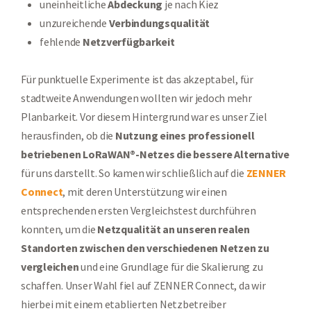
uneinheitliche
Abdeckung
je nach Kiez
unzureichende
Verbindungsqualität
fehlende
Netzverfügbarkeit
Für punktuelle Experimente ist das akzeptabel, für
stadtweite Anwendungen wollten wir jedoch mehr
Planbarkeit. Vor diesem Hintergrund war es unser Ziel
herausfinden, ob die
Nutzung eines professionell
betriebenen LoRaWAN®-Netzes die bessere Alternative
für uns darstellt. So kamen wir schließlich auf die
ZENNER
Connect
, mit deren Unterstützung wir einen
entsprechenden ersten Vergleichstest durchführen
konnten, um die
Netzqualität an unseren realen
Standorten zwischen den verschiedenen Netzen zu
vergleichen
und eine Grundlage für die Skalierung zu
schaffen. Unser Wahl fiel auf ZENNER Connect, da wir
hierbei mit einem etablierten Netzbetreiber