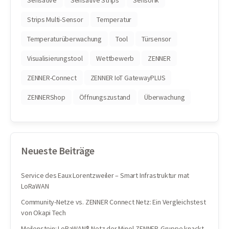
Sensative
Sensative Strips
Sensorik
Strips Multi-Sensor
Temperatur
Temperaturüberwachung
Tool
Türsensor
Visualisierungstool
Wettbewerb
ZENNER
ZENNER-Connect
ZENNER IoT GatewayPLUS
ZENNERShop
Öffnungszustand
Überwachung
Neueste Beiträge
Service des Eaux Lorentzweiler – Smart Infrastruktur mat
LoRaWAN
Community-Netze vs. ZENNER Connect Netz: Ein Vergleichstest
von Okapi Tech
Meilenstein: LoRaWAN®-Netz der Minol-ZENNER-Gruppe knackt