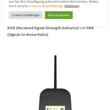
eingebundenen
Adeunis Feldtester
entsprechende
wie Sie Ihre Einwilligung jederzeit widerrufen können, finden
Sie in unserer
Datenschutzerklärung
. (
Ablehnen
)
Messungen
durchgeführt und die Werte mit der
Empfangsqualität unserer Sensoren verglichen.
Cookie Einstellungen
Alles akzeptieren
Ausgewertet wurden dabei
Empfangsindikatoren
wie
RSSI (Received Signal Strength Indicator)
und
SNR
(Signal-to-Noise Ratio)
.