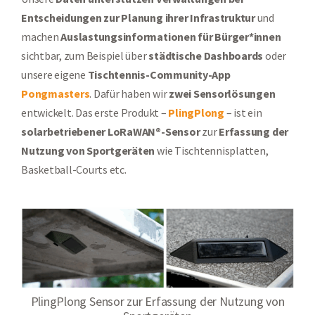
Entscheidungen zur Planung ihrer Infrastruktur
und
machen
Auslastungsinformationen für Bürger*innen
sichtbar, zum Beispiel über
städtische Dashboards
oder
unsere eigene
Tischtennis-Community-App
Pongmasters
. Dafür haben wir
zwei Sensorlösungen
entwickelt. Das erste Produkt –
PlingPlong
– ist ein
solarbetriebener LoRaWAN®-Sensor
zur
Erfassung der
Nutzung von Sportgeräten
wie Tischtennisplatten,
Basketball-Courts etc.
PlingPlong Sensor zur Erfassung der Nutzung von