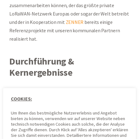
zusammenarbeiten können, der das größte private
LoRaWAN-Netzwerk Europas oder sogar der Welt betreibt
und der in Kooperation mit
ZENNER
bereits einige
Referenzprojekte mit unseren kommunalen Partnern
realisiert hat.
Durchführung &
Kernergebnisse
Unsere Herangehensweise für die Tests war bewusst
pragmatisch und reproduzierbar konzipiert. Wir sind an die
COOKIES:
knapp 20
bestehenden Sensorstandorte in Berlin
Um Ihnen das bestmögliche Nutzererlebnis und Angebot
gegangen, an denen PlingPlong und CourtSense bereits
bieten zu können, verwenden wir auf unserer Website neben
installiert sind oder die Installation bereits geplant ist.
technisch notwendigen Cookies auch solche, die der Analyse
der Zugriffe dienen. Durch Klick auf 'Alles akzeptieren' erklären
Dort haben wir mit einem ins ZENNER Connect Netz
Sie sich damit einverstanden. Detailliertere Informationen und