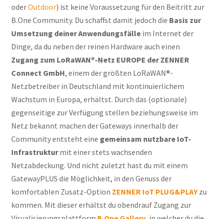
oder
Outdoor
) ist keine Voraussetzung für den Beitritt zur
B.One Community. Du schaffst damit jedoch die
Basis zur
Umsetzung deiner Anwendungsfälle
im Internet der
Dinge, da du neben der reinen Hardware auch einen
Zugang zum LoRaWAN®-Netz EUROPE der ZENNER
Connect GmbH
, einem der größten LoRaWAN®-
Netzbetreiber in Deutschland mit kontinuierlichem
Wachstum in Europa, erhältst. Durch das (optionale)
gegenseitige zur Verfügung stellen beziehungsweise im
Netz bekannt machen der Gateways innerhalb der
Community entsteht eine
gemeinsam nutzbare IoT-
Infrastruktur
mit einer stets wachsenden
Netzabdeckung. Und nicht zuletzt hast du mit einem
GatewayPLUS die Möglichkeit, in den Genuss der
komfortablen Zusatz-Option
ZENNER IoT PLUG&PLAY
zu
kommen. Mit dieser erhältst du obendrauf Zugang zur
Visualisierungsplattform
B.One Gallery
,
in welcher du die