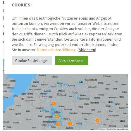
LoRaWAN®
ZENNER IoT GatewayPLUS
installiert
und dessen
COOKIES:
ungefähre Position mit der Community geteilt haben. Durch
Klick auf einen der Kreise kannst du etwas genauer sehen, wo
Um Ihnen das bestmögliche Nutzererlebnis und Angebot
bieten zu können, verwenden wir auf unserer Website neben
du alleine durch diese Gateways mit einer
LoRaWAN®-
technisch notwendigen Cookies auch solche, die der Analyse
Netzabdeckung
rechnen kannst*. Mehr über die Karte
der Zugriffe dienen. Durch Klick auf 'Alles akzeptieren' erklären
Sie sich damit einverstanden. Detailliertere Informationen und
erfährst du in unserem
Quick Guide –
Community-Karte
.
wie Sie Ihre Einwilligung jederzeit widerrufen können, finden
Sie in unserer
Datenschutzerklärung
. (
Ablehnen
)
Cookie Einstellungen
Alles akzeptieren