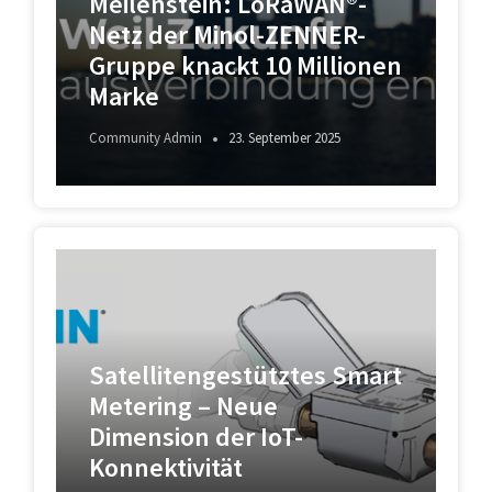
Meilenstein: LoRaWAN®-
Netz der Minol-ZENNER-
Gruppe knackt 10 Millionen
Marke
Community Admin
23. September 2025
Satellitengestütztes Smart
Metering – Neue
Dimension der IoT-
Konnektivität