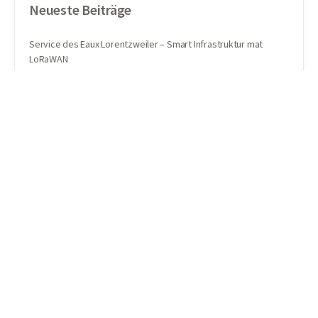
Neueste Beiträge
Service des Eaux Lorentzweiler – Smart Infrastruktur mat
LoRaWAN
Community-Netze vs. ZENNER Connect Netz: Ein Vergleichstest
von Okapi Tech
Meilenstein: LoRaWAN®-Netz der Minol-ZENNER-Gruppe knackt
10 Millionen Marke
Satellitengestütztes Smart Metering – Neue Dimension der IoT-
Konnektivität
E-World Messe 2025: Smarte Städte mit starken IoT-Lösungen
von ZENNER
© 2026 - B.One Community