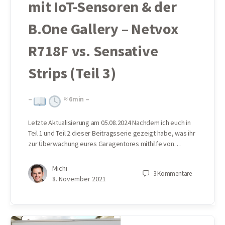
mit IoT-Sensoren & der
B.One Gallery – Netvox
R718F vs. Sensative
Strips (Teil 3)
–
≈
6
min –
Letzte Aktualisierung am 05.08.2024 Nachdem ich euch in
Teil 1 und Teil 2 dieser Beitragsserie gezeigt habe, was ihr
zur Überwachung eures Garagentores mithilfe von…
Michi
3
Kommentare
8. November 2021