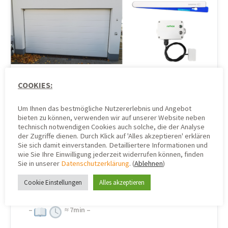
COOKIES:
Garagentor überwachen
Um Ihnen das bestmögliche Nutzererlebnis und Angebot
mit IoT-Sensoren & der
bieten zu können, verwenden wir auf unserer Website neben
technisch notwendigen Cookies auch solche, die der Analyse
B.One Gallery – Netvox
der Zugriffe dienen. Durch Klick auf 'Alles akzeptieren' erklären
Sie sich damit einverstanden. Detailliertere Informationen und
wie Sie Ihre Einwilligung jederzeit widerrufen können, finden
R718F vs. Sensative
Sie in unserer
Datenschutzerklärung
. (
Ablehnen
)
Strips (Teil 2)
Cookie Einstellungen
Alles akzeptieren
–
≈
7
min –