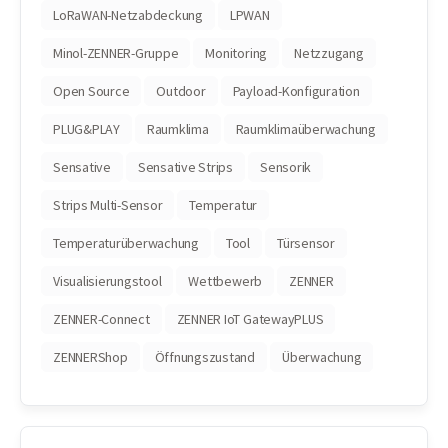
LoRaWAN-Netzabdeckung
LPWAN
Minol-ZENNER-Gruppe
Monitoring
Netzzugang
Open Source
Outdoor
Payload-Konfiguration
PLUG&PLAY
Raumklima
Raumklimaüberwachung
Sensative
Sensative Strips
Sensorik
Strips Multi-Sensor
Temperatur
Temperaturüberwachung
Tool
Türsensor
Visualisierungstool
Wettbewerb
ZENNER
ZENNER-Connect
ZENNER IoT GatewayPLUS
ZENNERShop
Öffnungszustand
Überwachung