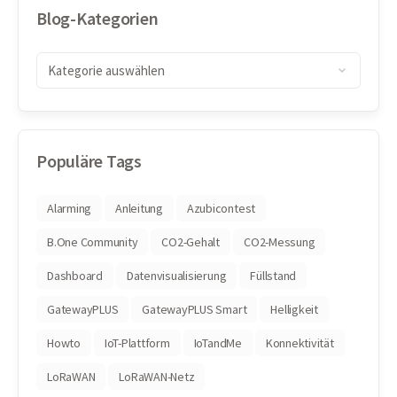
Blog-Kategorien
Populäre Tags
Alarming
Anleitung
Azubicontest
B.One Community
CO2-Gehalt
CO2-Messung
Dashboard
Datenvisualisierung
Füllstand
GatewayPLUS
GatewayPLUS Smart
Helligkeit
Howto
IoT-Plattform
IoTandMe
Konnektivität
LoRaWAN
LoRaWAN-Netz