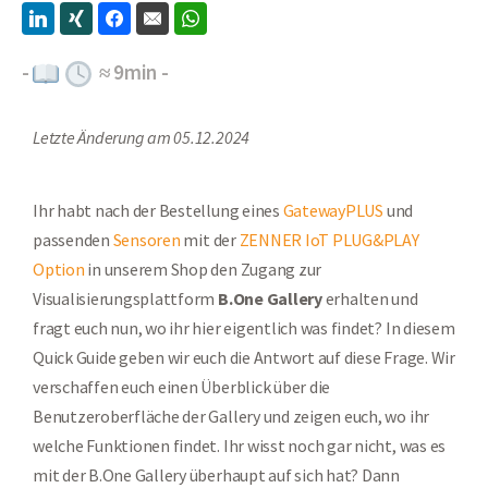
-
≈
9
min -
Letzte Änderung am 05.12.2024
Ihr habt nach der Bestellung eines
GatewayPLUS
und
passenden
Sensoren
mit der
ZENNER IoT PLUG&PLAY
Option
in unserem Shop den Zugang zur
Visualisierungsplattform
B.One Gallery
erhalten und
fragt euch nun, wo ihr hier eigentlich was findet? In diesem
Quick Guide geben wir euch die Antwort auf diese Frage. Wir
verschaffen euch einen Überblick über die
Benutzeroberfläche der Gallery und zeigen euch, wo ihr
welche Funktionen findet. Ihr wisst noch gar nicht, was es
mit der B.One Gallery überhaupt auf sich hat? Dann