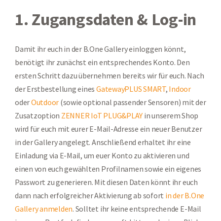
1. Zugangsdaten & Log-in
Damit ihr euch in der B.One Gallery einloggen könnt,
benötigt ihr zunächst ein entsprechendes Konto. Den
ersten Schritt dazu übernehmen bereits wir für euch. Nach
der Erstbestellung eines
GatewayPLUS SMART
,
Indoor
oder
Outdoor
(sowie optional passender Sensoren) mit der
Zusatzoption
ZENNER IoT PLUG&PLAY
in unserem Shop
wird für euch mit eurer E-Mail-Adresse ein neuer Benutzer
in der Gallery angelegt. Anschließend erhaltet ihr eine
Einladung via E-Mail, um euer Konto zu aktivieren und
einen von euch gewählten Profilnamen sowie ein eigenes
Passwort zu generieren. Mit diesen Daten könnt ihr euch
dann nach erfolgreicher Aktivierung ab sofort
in der B.One
Gallery anmelden
. Solltet ihr keine entsprechende E-Mail