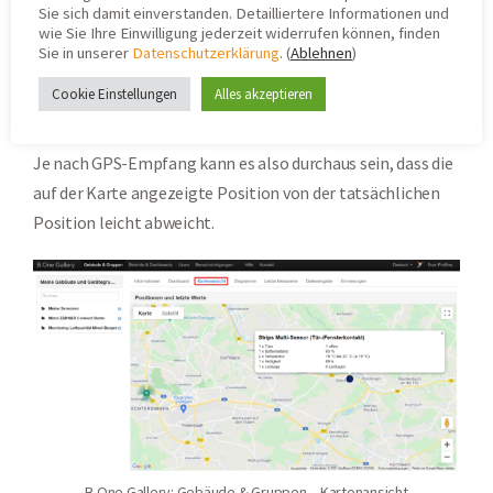
Sie sich damit einverstanden. Detailliertere Informationen und
verwendet die ihre Position übermitteln, eine Karte mit
wie Sie Ihre Einwilligung jederzeit widerrufen können, finden
der jeweils zuletzt erfassten Position und den zuletzt
Sie in unserer
Datenschutzerklärung
. (
Ablehnen
)
erfassten Werten. Dabei ist wichtig zu wissen, dass in die
Cookie Einstellungen
Alles akzeptieren
B.One Gallery nur diejenigen Positions-Werte übermittelt
werden, bei denen auch ein GPS-Fix besteht bzw. bestand.
Je nach GPS-Empfang kann es also durchaus sein, dass die
auf der Karte angezeigte Position von der tatsächlichen
Position leicht abweicht.
B.One Gallery: Gebäude & Gruppen – Kartenansicht