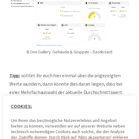
B.One Gallery: Gebäude & Gruppen – Dashboard
Tipp:
solltet ihr euch hier einmal über die angezeigten
Werte wundern, dann könnte dies daran liegen, dass bei
einer Mehrfachauswahl der aktuelle Durchschnittswert
aller ausgewählten Sensoren gebildet wird.
COOKIES:
Reiter „Kartenansicht“
Um Ihnen das bestmögliche Nutzererlebnis und Angebot
bieten zu können, verwenden wir auf unserer Website neben
technisch notwendigen Cookies auch solche, die der Analyse
In der „
Kartenansicht
“ findet ihr, sofern ihr Sensoren
der Zugriffe dienen. Durch Klick auf 'Alles akzeptieren' erklären