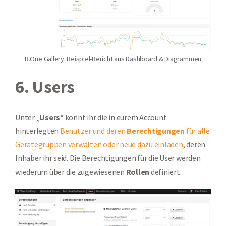
B.One Gallery: Beispiel-Bericht aus Dashboard & Diagrammen
6. Users
Unter „
Users
“ könnt ihr die in eurem Account
hinterlegten
Benutzer und deren
Berechtigungen
für alle
Gerätegruppen verwalten oder neue dazu einladen
, deren
Inhaber ihr seid. Die Berechtigungen für die User werden
wiederum über die zugewiesenen
Rollen
definiert.