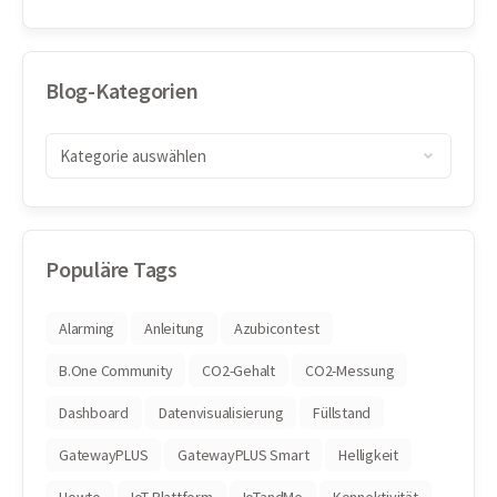
Blog-Kategorien
Populäre Tags
Alarming
Anleitung
Azubicontest
B.One Community
CO2-Gehalt
CO2-Messung
Dashboard
Datenvisualisierung
Füllstand
GatewayPLUS
GatewayPLUS Smart
Helligkeit
Howto
IoT-Plattform
IoTandMe
Konnektivität