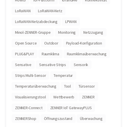
LoRaWAN
LoRaWAN-Netz
LoRaWAN-Netzabdeckung
LPWAN
Minol-ZENNER-Gruppe
Monitoring
Netzzugang
Open Source
Outdoor
Payload-Konfiguration
PLUG&PLAY
Raumklima
Raumklimaüberwachung
Sensative
Sensative Strips
Sensorik
Strips Multi-Sensor
Temperatur
Temperaturüberwachung
Tool
Türsensor
Visualisierungstool
Wettbewerb
ZENNER
ZENNER-Connect
ZENNER IoT GatewayPLUS
ZENNERShop
Öffnungszustand
Überwachung