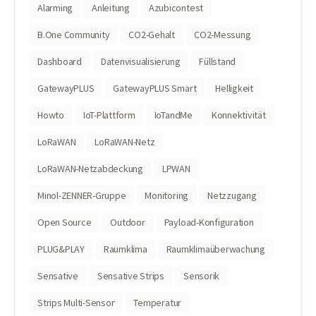
Alarming
Anleitung
Azubicontest
B.One Community
CO2-Gehalt
CO2-Messung
Dashboard
Datenvisualisierung
Füllstand
GatewayPLUS
GatewayPLUS Smart
Helligkeit
Howto
IoT-Plattform
IoTandMe
Konnektivität
LoRaWAN
LoRaWAN-Netz
LoRaWAN-Netzabdeckung
LPWAN
Minol-ZENNER-Gruppe
Monitoring
Netzzugang
Open Source
Outdoor
Payload-Konfiguration
PLUG&PLAY
Raumklima
Raumklimaüberwachung
Sensative
Sensative Strips
Sensorik
Strips Multi-Sensor
Temperatur