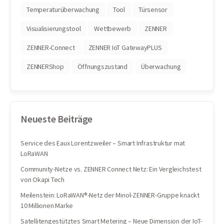
Temperaturüberwachung
Tool
Türsensor
Visualisierungstool
Wettbewerb
ZENNER
ZENNER-Connect
ZENNER IoT GatewayPLUS
ZENNERShop
Öffnungszustand
Überwachung
Neueste Beiträge
Service des Eaux Lorentzweiler – Smart Infrastruktur mat
LoRaWAN
Community-Netze vs. ZENNER Connect Netz: Ein Vergleichstest
von Okapi Tech
Meilenstein: LoRaWAN®-Netz der Minol-ZENNER-Gruppe knackt
10 Millionen Marke
Satellitengestütztes Smart Metering – Neue Dimension der IoT-