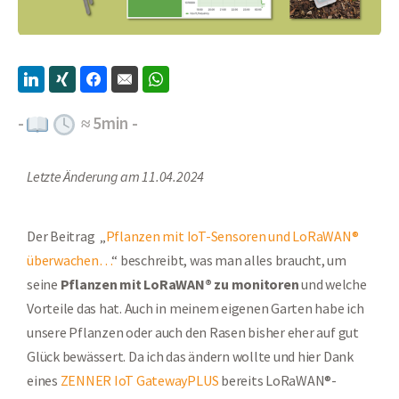
-
≈
5
min -
Letzte Änderung am 11.04.2024
Der Beitrag „
Pflanzen mit IoT-Sensoren und LoRaWAN®
überwachen…
“ beschreibt, was man alles braucht, um
seine
Pflanzen mit LoRaWAN® zu monitoren
und welche
Vorteile das hat. Auch in meinem eigenen Garten habe ich
unsere Pflanzen oder auch den Rasen bisher eher auf gut
Glück bewässert. Da ich das ändern wollte und hier Dank
eines
ZENNER IoT GatewayPLUS
bereits LoRaWAN®-