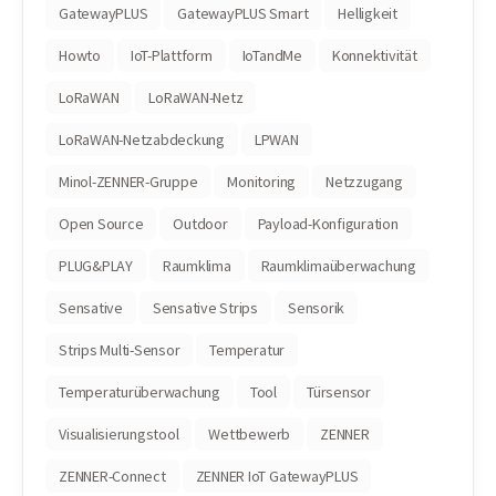
GatewayPLUS
GatewayPLUS Smart
Helligkeit
Howto
IoT-Plattform
IoTandMe
Konnektivität
LoRaWAN
LoRaWAN-Netz
LoRaWAN-Netzabdeckung
LPWAN
Minol-ZENNER-Gruppe
Monitoring
Netzzugang
Open Source
Outdoor
Payload-Konfiguration
PLUG&PLAY
Raumklima
Raumklimaüberwachung
Sensative
Sensative Strips
Sensorik
Strips Multi-Sensor
Temperatur
Temperaturüberwachung
Tool
Türsensor
Visualisierungstool
Wettbewerb
ZENNER
ZENNER-Connect
ZENNER IoT GatewayPLUS