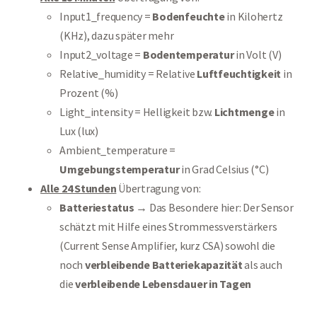
Input1_frequency =
Bodenfeuchte
in Kilohertz
(KHz), dazu später mehr
Input2_voltage =
Bodentemperatur
in Volt (V)
Relative_humidity = Relative
Luftfeuchtigkeit
in
Prozent (%)
Light_intensity = Helligkeit bzw.
Lichtmenge
in
Lux (lux)
Ambient_temperature =
Umgebungstemperatur
in Grad Celsius (°C)
Alle 24 Stunden
Übertragung von:
Batteriestatus
→ Das Besondere hier: Der Sensor
schätzt mit Hilfe eines Strommessverstärkers
(Current Sense Amplifier, kurz CSA) sowohl die
noch
verbleibende Batteriekapazität
als auch
die
verbleibende Lebensdauer in Tagen