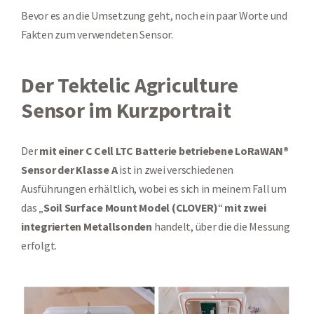
Bevor es an die Umsetzung geht, noch ein paar Worte und
Fakten zum verwendeten Sensor.
Der Tektelic Agriculture
Sensor im Kurzportrait
Der
mit einer C Cell LTC Batterie
betriebene LoRaWAN®
Sensor der Klasse A
ist in zwei verschiedenen
Ausführungen erhältlich, wobei es sich in meinem Fall um
das „
Soil Surface Mount Model (CLOVER)
“
mit zwei
integrierten Metallsonden
handelt, über die die Messung
erfolgt.