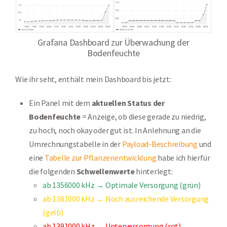
Grafana Dashboard zur Überwachung der
Bodenfeuchte
Wie ihr seht, enthält mein Dashboard bis jetzt:
Ein Panel mit dem
aktuellen Status der
Bodenfeuchte
= Anzeige, ob diese gerade zu niedrig,
zu hoch, noch okay oder gut ist. In Anlehnung an die
Umrechnungstabelle in der
Payload-Beschreibung
und
eine
Tabelle zur Pflanzenentwicklung
habe ich hierfür
die folgenden
Schwellenwerte
hinterlegt:
ab 1356000 kHz → Optimale Versorgung (grün)
ab 1381000 kHz → Noch ausreichende Versorgung
(gelb)
ab 1391000 kHz → Unterversorgung (rot)