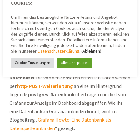
COOKIES:
hinaus auch in der
Blogkategorie Grafana
. So zum Beispiel
ein Howto,
Grafana lokal installieren
könnt.
Um Ihnen das bestmögliche Nutzererlebnis und Angebot
bieten zu können, verwenden wir auf unserer Website neben
technisch notwendigen Cookies auch solche, die der Analyse
ZENNER Datahub und Postgres-
der Zugriffe dienen. Durch Klick auf 'Alles akzeptieren' erklären
Sie sich damit einverstanden. Detailliertere Informationen und
Datenbank als Datenquelle
wie Sie Ihre Einwilligung jederzeit widerrufen können, finden
Sie in unserer
Datenschutzerklärung
. (
Ablehnen
)
Da mein Sensor in das
ZENNER Connect LoRaWAN® Netz
Cookie Einstellungen
Alles akzeptieren
eingebunden ist, dient der
ZENNER Datahub
als
Datenbasis
. Die von den Sensoren erfassten Daten werden
per
http-POST-Weiterleitung
an eine im Hintergrund
liegende
postgres-Datenbank
übertragen und dort von
Grafana zur Anzeige im Dashboard abgegriffen. Wie ihr
eine Datenbank an Grafana anbinden könnt, wird im
Blogbeitrag „
Grafana Howto: Eine Datenbank als
Datenquelle anbinden
“ gezeigt.