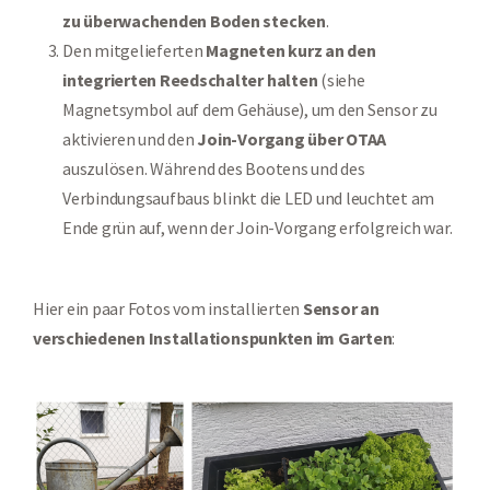
zu überwachenden Boden stecken
.
Den mitgelieferten
Magneten kurz an den
integrierten Reedschalter halten
(siehe
Magnetsymbol auf dem Gehäuse), um den Sensor zu
aktivieren und den
Join-Vorgang über OTAA
auszulösen. Während des Bootens und des
Verbindungsaufbaus blinkt die LED und leuchtet am
Ende grün auf, wenn der Join-Vorgang erfolgreich war.
Hier ein paar Fotos vom installierten
Sensor an
verschiedenen Installationspunkten im Garten
: