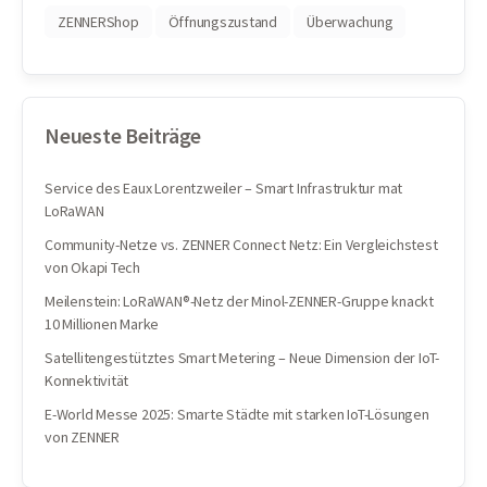
ZENNERShop
Öffnungszustand
Überwachung
Neueste Beiträge
Service des Eaux Lorentzweiler – Smart Infrastruktur mat
LoRaWAN
Community-Netze vs. ZENNER Connect Netz: Ein Vergleichstest
von Okapi Tech
Meilenstein: LoRaWAN®-Netz der Minol-ZENNER-Gruppe knackt
10 Millionen Marke
Satellitengestütztes Smart Metering – Neue Dimension der IoT-
Konnektivität
E-World Messe 2025: Smarte Städte mit starken IoT-Lösungen
von ZENNER