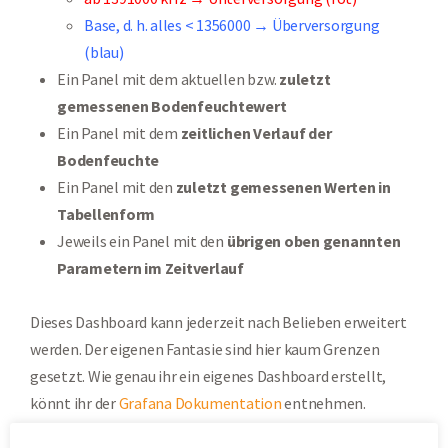
Base, d. h. alles < 1356000 → Überversorgung
(blau)
Ein Panel mit dem aktuellen bzw.
zuletzt
gemessenen
Bodenfeuchtewert
Ein Panel mit dem
zeitlichen Verlauf der
Bodenfeuchte
Ein Panel mit den
zuletzt gemessenen Werten in
Tabellenform
Jeweils ein Panel mit den
übrigen oben genannten
Parametern im Zeitverlauf
Dieses Dashboard kann jederzeit nach Belieben erweitert
werden. Der eigenen Fantasie sind hier kaum Grenzen
gesetzt. Wie genau ihr ein eigenes Dashboard erstellt,
könnt ihr der
Grafana Dokumentation
entnehmen.
Weitere hilfreiche Artikel zum Tool findet ihr darüber