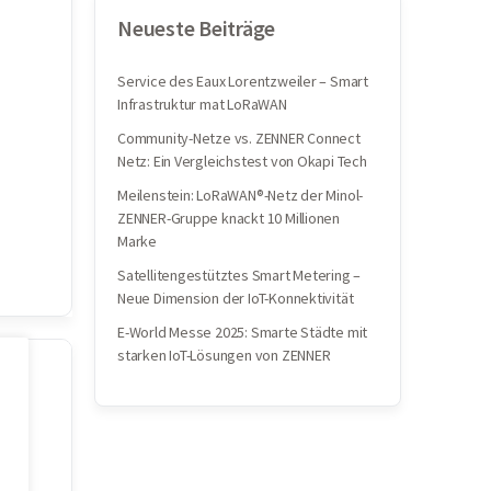
Neueste Beiträge
Service des Eaux Lorentzweiler – Smart
Infrastruktur mat LoRaWAN
Community-Netze vs. ZENNER Connect
Netz: Ein Vergleichstest von Okapi Tech
Meilenstein: LoRaWAN®-Netz der Minol-
ZENNER-Gruppe knackt 10 Millionen
Marke
Satellitengestütztes Smart Metering –
Neue Dimension der IoT-Konnektivität
E-World Messe 2025: Smarte Städte mit
starken IoT-Lösungen von ZENNER