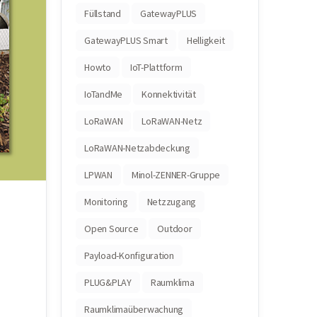
Füllstand
GatewayPLUS
GatewayPLUS Smart
Helligkeit
Howto
IoT-Plattform
IoTandMe
Konnektivität
LoRaWAN
LoRaWAN-Netz
LoRaWAN-Netzabdeckung
LPWAN
Minol-ZENNER-Gruppe
Monitoring
Netzzugang
Open Source
Outdoor
Payload-Konfiguration
PLUG&PLAY
Raumklima
Raumklimaüberwachung