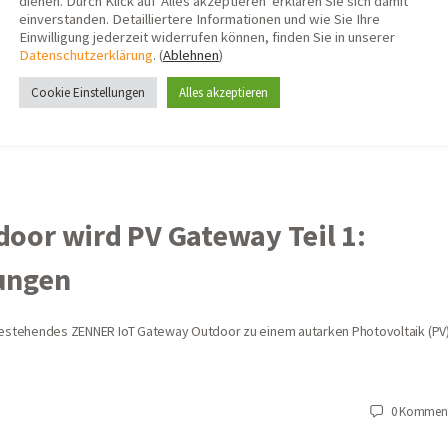
dienen. Durch Klick auf 'Alles akzeptieren' erklären Sie sich damit
einverstanden. Detailliertere Informationen und wie Sie Ihre
Einwilligung jederzeit widerrufen können, finden Sie in unserer
Datenschutzerklärung
. (
Ablehnen
)
Cookie Einstellungen
Alles akzeptieren
oor wird PV Gateway Teil 1:
ungen
 bestehendes ZENNER IoT Gateway Outdoor zu einem autarken Photovoltaik (PV
0
Komment