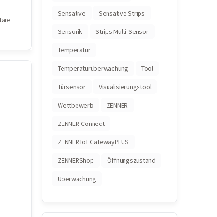
Sensative
Sensative Strips
are
Sensorik
Strips Multi-Sensor
Temperatur
Temperaturüberwachung
Tool
Türsensor
Visualisierungstool
Wettbewerb
ZENNER
ZENNER-Connect
ZENNER IoT GatewayPLUS
ZENNERShop
Öffnungszustand
Überwachung