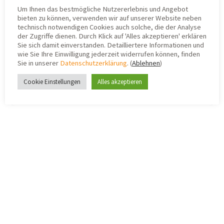
Ende nächster Woche (KW47) soweit sein. Wir
Um Ihnen das bestmögliche Nutzererlebnis und Angebot
informieren hier dann nochmal dazu und
bieten zu können, verwenden wir auf unserer Website neben
technisch notwendigen Cookies auch solche, die der Analyse
hoffen, dass das Ganze für euch bis dahin
der Zugriffe dienen. Durch Klick auf 'Alles akzeptieren' erklären
kein allzu großes Problem darstellt.
Sie sich damit einverstanden. Detailliertere Informationen und
wie Sie Ihre Einwilligung jederzeit widerrufen können, finden
Herzliche Grüße
Sie in unserer
Datenschutzerklärung
. (
Ablehnen
)
Cookie Einstellungen
Alles akzeptieren