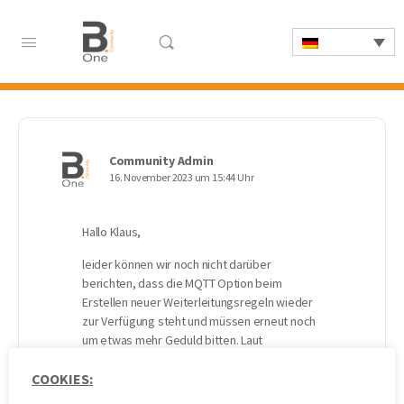
Community Admin
16. November 2023 um 15:44 Uhr
Hallo Klaus,
leider können wir noch nicht darüber
berichten, dass die MQTT Option beim
Erstellen neuer Weiterleitungsregeln wieder
zur Verfügung steht und müssen erneut noch
um etwas mehr Geduld bitten. Laut
Einschätzung der Kollegen aus der
COOKIES:
Entwicklung dürfte es noch bis Anfang KW48
dauern, mit etwas Glück kann es aber auch