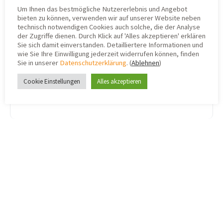
verfügbar gemacht werden kann. Wir halten
Um Ihnen das bestmögliche Nutzererlebnis und Angebot
dich/euch aber auf jeden Fall weiterhin auf
bieten zu können, verwenden wir auf unserer Website neben
technisch notwendigen Cookies auch solche, die der Analyse
dem Laufenden dazu.
der Zugriffe dienen. Durch Klick auf 'Alles akzeptieren' erklären
Sie sich damit einverstanden. Detailliertere Informationen und
Wünschen ein schönes und hoffentlich
wie Sie Ihre Einwilligung jederzeit widerrufen können, finden
erholsames Wochenende!
Sie in unserer
Datenschutzerklärung
. (
Ablehnen
)
Herzliche Grüße
Cookie Einstellungen
Alles akzeptieren