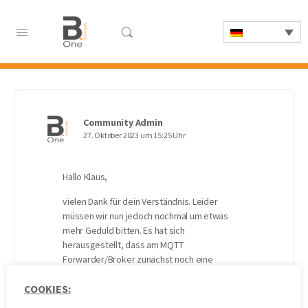
Community Admin
27. Oktober 2023 um 15:25 Uhr
Hallo Klaus,
vielen Dank für dein Verständnis. Leider
müssen wir nun jedoch nochmal um etwas
mehr Geduld bitten. Es hat sich
herausgestellt, dass am MQTT
Forwarder/Broker zunächst noch eine
weitere Änderung vorgenommen werden
COOKIES:
muss, bevor diese Option beim Erstellen
einer neuen Weiterleitungsregel wieder